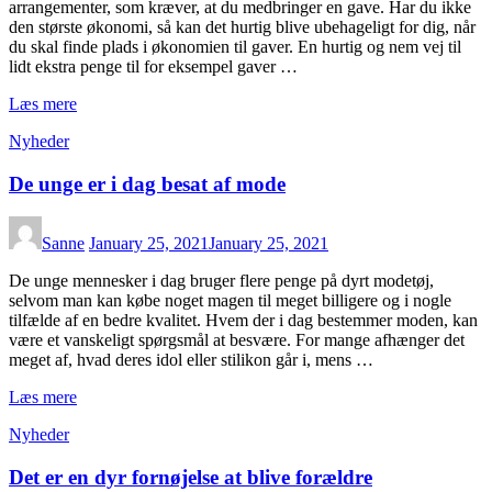
arrangementer, som kræver, at du medbringer en gave. Har du ikke
den største økonomi, så kan det hurtig blive ubehageligt for dig, når
du skal finde plads i økonomien til gaver. En hurtig og nem vej til
lidt ekstra penge til for eksempel gaver …
Læs mere
Nyheder
De unge er i dag besat af mode
Sanne
January 25, 2021
January 25, 2021
De unge mennesker i dag bruger flere penge på dyrt modetøj,
selvom man kan købe noget magen til meget billigere og i nogle
tilfælde af en bedre kvalitet. Hvem der i dag bestemmer moden, kan
være et vanskeligt spørgsmål at besvære. For mange afhænger det
meget af, hvad deres idol eller stilikon går i, mens …
Læs mere
Nyheder
Det er en dyr fornøjelse at blive forældre