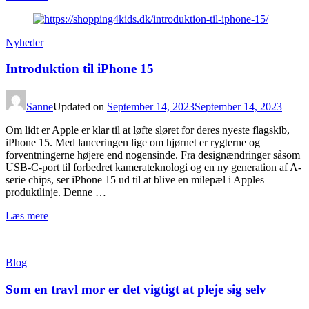
Nyheder
Introduktion til iPhone 15
Sanne
Updated on
September 14, 2023
September 14, 2023
Om lidt er Apple er klar til at løfte sløret for deres nyeste flagskib,
iPhone 15. Med lanceringen lige om hjørnet er rygterne og
forventningerne højere end nogensinde. Fra designændringer såsom
USB-C-port til forbedret kamerateknologi og en ny generation af A-
serie chips, ser iPhone 15 ud til at blive en milepæl i Apples
produktlinje. Denne …
Læs mere
Blog
Som en travl mor er det vigtigt at pleje sig selv