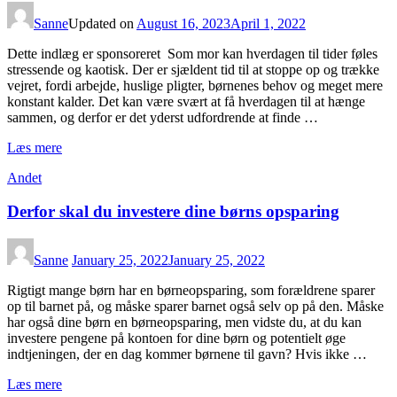
Sanne
Updated on
August 16, 2023
April 1, 2022
Dette indlæg er sponsoreret Som mor kan hverdagen til tider føles
stressende og kaotisk. Der er sjældent tid til at stoppe op og trække
vejret, fordi arbejde, huslige pligter, børnenes behov og meget mere
konstant kalder. Det kan være svært at få hverdagen til at hænge
sammen, og derfor er det yderst udfordrende at finde …
Læs mere
Andet
Derfor skal du investere dine børns opsparing
Sanne
January 25, 2022
January 25, 2022
Rigtigt mange børn har en børneopsparing, som forældrene sparer
op til barnet på, og måske sparer barnet også selv op på den. Måske
har også dine børn en børneopsparing, men vidste du, at du kan
investere pengene på kontoen for dine børn og potentielt øge
indtjeningen, der en dag kommer børnene til gavn? Hvis ikke …
Læs mere