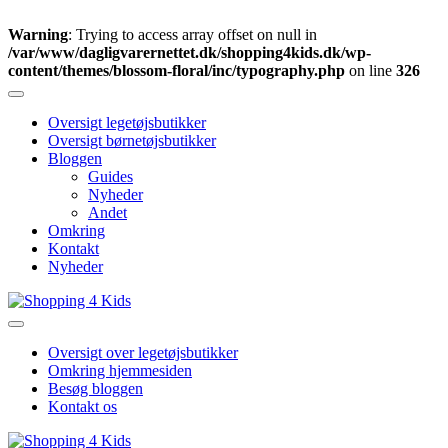
Warning
: Trying to access array offset on null in
/var/www/dagligvarernettet.dk/shopping4kids.dk/wp-
content/themes/blossom-floral/inc/typography.php
on line
326
Skip
to
Oversigt legetøjsbutikker
content
Oversigt børnetøjsbutikker
(Press
Bloggen
Enter)
Guides
Nyheder
Andet
Omkring
Kontakt
Nyheder
Din guide online
Shopping 4 Kids
Oversigt over legetøjsbutikker
Omkring hjemmesiden
Besøg bloggen
Kontakt os