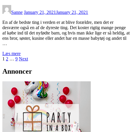
Sanne
January 21, 2021
January 21, 2021
En af de bedste ting i verden er at blive forældre, men det er
desværre også en af de dyreste ting. Det koster rigtig mange penge
af købe ind til det nyfødte barn, og hvis man ikke lige er så heldig, at
ens bror, søster, kusine eller andet har en masse babytøj og andet til
…
Læs mere
Posts
Page
Page
Page
1
2
…
9
Next
pagination
Annoncer