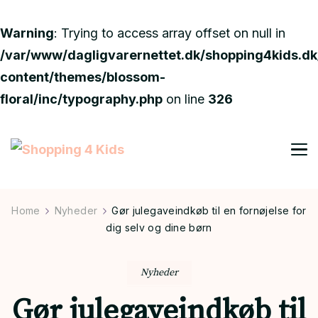
Warning
: Trying to access array offset on null in
/var/www/dagligvarernettet.dk/shopping4kids.d
content/themes/blossom-
floral/inc/typography.php
on line
326
Shopping 4 Kids
Din guide online
Home
Nyheder
Gør julegaveindkøb til en fornøjelse for
dig selv og dine børn
Nyheder
Gør julegaveindkøb til