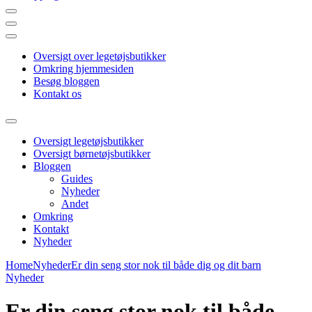
Din guide online
Shopping 4 Kids
Oversigt over legetøjsbutikker
Omkring hjemmesiden
Besøg bloggen
Kontakt os
Oversigt legetøjsbutikker
Oversigt børnetøjsbutikker
Bloggen
Guides
Nyheder
Andet
Omkring
Kontakt
Nyheder
Home
Nyheder
Er din seng stor nok til både dig og dit barn
Nyheder
Er din seng stor nok til både