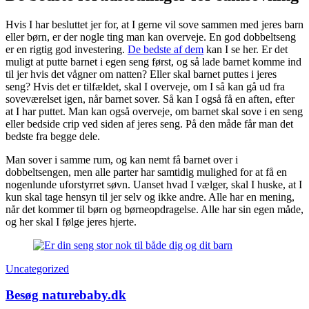
Hvis I har besluttet jer for, at I gerne vil sove sammen med jeres barn
eller børn, er der nogle ting man kan overveje. En god dobbeltseng
er en rigtig god investering.
De bedste af dem
kan I se her. Er det
muligt at putte barnet i egen seng først, og så lade barnet komme ind
til jer hvis det vågner om natten? Eller skal barnet puttes i jeres
seng? Hvis det er tilfældet, skal I overveje, om I så kan gå ud fra
soveværelset igen, når barnet sover. Så kan I også få en aften, efter
at I har puttet. Man kan også overveje, om barnet skal sove i en seng
eller bedside crip ved siden af jeres seng. På den måde får man det
bedste fra begge dele.
Man sover i samme rum, og kan nemt få barnet over i
dobbeltsengen, men alle parter har samtidig mulighed for at få en
nogenlunde uforstyrret søvn. Uanset hvad I vælger, skal I huske, at I
kun skal tage hensyn til jer selv og ikke andre. Alle har en mening,
når det kommer til børn og børneopdragelse. Alle har sin egen måde,
og her skal I følge jeres hjerte.
Post
Navigation
Uncategorized
Besøg naturebaby.dk