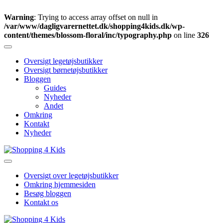
Warning
: Trying to access array offset on null in
/var/www/dagligvarernettet.dk/shopping4kids.dk/wp-
content/themes/blossom-floral/inc/typography.php
on line
326
Skip
to
Oversigt legetøjsbutikker
content
Oversigt børnetøjsbutikker
(Press
Bloggen
Enter)
Guides
Nyheder
Andet
Omkring
Kontakt
Nyheder
Din guide online
Shopping 4 Kids
Oversigt over legetøjsbutikker
Omkring hjemmesiden
Besøg bloggen
Kontakt os