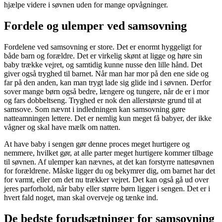
hjælpe videre i søvnen uden for mange opvågninger.
og
dit
Fordele og ulemper ved samsovning
barn
Fordelene ved samsovning er store. Det er enormt hyggeligt for
både barn og forældre. Det er virkelig skønt at ligge og høre sin
baby trække vejret, og samtidig kunne nusse den lille hånd. Det
giver også tryghed til barnet. Når man har mor på den ene side og
far på den anden, kan man trygt lade sig glide ind i søvnen. Derfor
sover mange børn også bedre, længere og tungere, når de er i mor
og fars dobbeltseng. Tryghed er nok den allerstørste grund til at
samsove. Som nævnt i indledningen kan samsovning gøre
natteamningen lettere. Det er nemlig kun meget få babyer, der ikke
vågner og skal have mælk om natten.
At have baby i sengen gør denne proces meget hurtigere og
nemmere, hvilket gør, at alle parter meget hurtigere kommer tilbage
til søvnen. Af ulemper kan nævnes, at det kan forstyrre nattesøvnen
for forældrene. Måske ligger du og bekymrer dig, om barnet har det
for varmt, eller om det nu trækker vejret. Det kan også gå ud over
jeres parforhold, når baby eller større børn ligger i sengen. Det er i
hvert fald noget, man skal overveje og tænke ind.
De bedste forudsætninger for samsovning