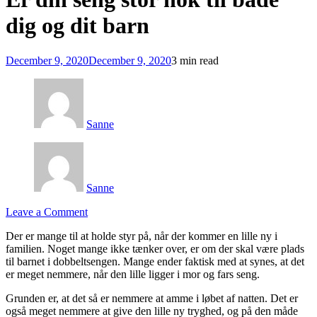
dig og dit barn
December 9, 2020
December 9, 2020
3 min read
Sanne
Sanne
on
Leave a Comment
Er
Der er mange til at holde styr på, når der kommer en lille ny i
din
familien. Noget mange ikke tænker over, er om der skal være plads
seng
til barnet i dobbeltsengen. Mange ender faktisk med at synes, at det
stor
er meget nemmere, når den lille ligger i mor og fars seng.
nok
til
Grunden er, at det så er nemmere at amme i løbet af natten. Det er
både
også meget nemmere at give den lille ny tryghed, og på den måde
dig