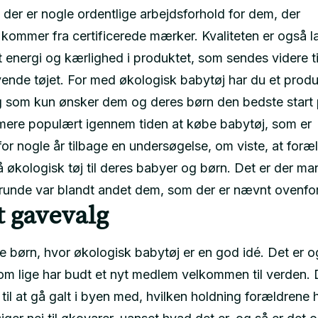
 der er nogle ordentlige arbejdsforhold for dem, der
t kommer fra certificerede mærker. Kvaliteten er også l
t energi og kærlighed i produktet, som sendes videre ti
vende tøjet. For med økologisk babytøj har du et prod
g som kun ønsker dem og deres børn den bedste start p
mere populært igennem tiden at købe babytøj, som er
for nogle år tilbage en undersøgelse, om viste, at foræ
å økologisk tøj til deres babyer og børn. Det er der m
 grunde var blandt andet dem, som der er nævnt ovenfor
t gavevalg
gne børn, hvor økologisk babytøj er en god idé. Det er 
 som lige har budt et nyt medlem velkommen til verden.
til at gå galt i byen med, hvilken holdning forældrene ha