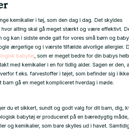
er
nge kemikalier i tøj, som den dag i dag. Det skyldes
, hvor alting skal gå meget stærkt og være effektivt. D
 og kan i sidste ende galt for vores små børn og bab
le ærgerlige og i værste tilfælde alvorlige allergier. 
logisk babytøj
, som er meget bedre for din babys helb
akt med kemikalier i en for tidlig alder. Sagen er den, a
verfor f.eks. farvestoffer i tøjet, som befinder sig i ikk
dit barn gå en meget kompliceret hverdag i møde.
 du et sikkert, sundt og godt valg for dit barn, dig, kv
kologisk babytøj er produceret på en bæredygtig måde
ler og kemikalier, som bare skylles ud i havet. Samtidi