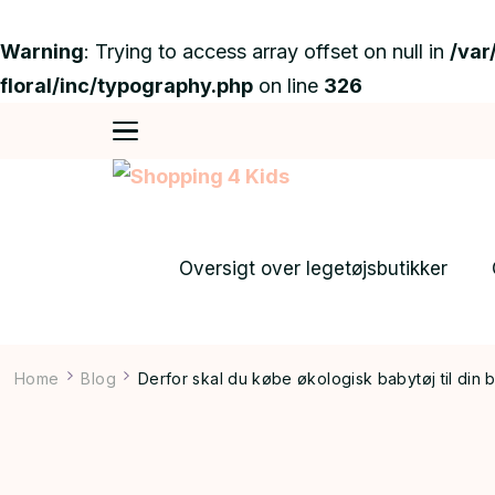
Warning
: Trying to access array offset on null in
/var
floral/inc/typography.php
on line
326
Shopping 4 Kids
Din guide online
Oversigt over legetøjsbutikker
Home
Blog
Derfor skal du købe økologisk babytøj til din 