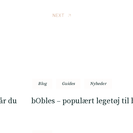
NEXT
Blog
Guides
Nyheder
år du
bObles – populært legetøj til