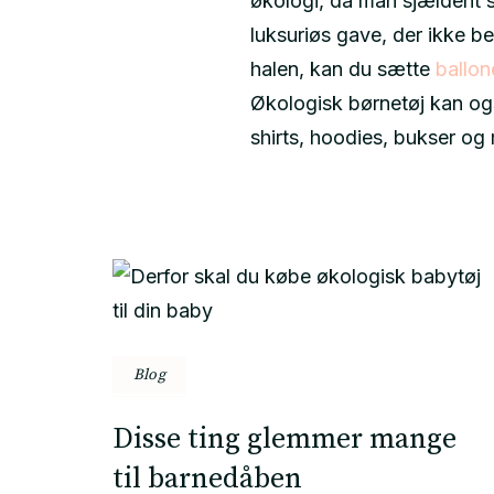
økologi, da man sjældent si
luksuriøs gave, der ikke be
halen, kan du sætte
ballon
Økologisk børnetøj kan ogs
shirts, hoodies, bukser o
Post
Navigation
Blog
Disse ting glemmer mange
til barnedåben