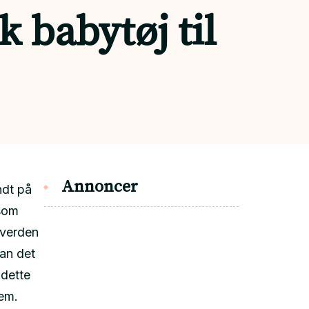
 babytøj til
Annoncer
ndt på
 som
 verden
kan det
 dette
rem.